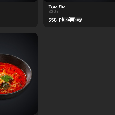
Том Ям
320 г
В корзину
558
₽