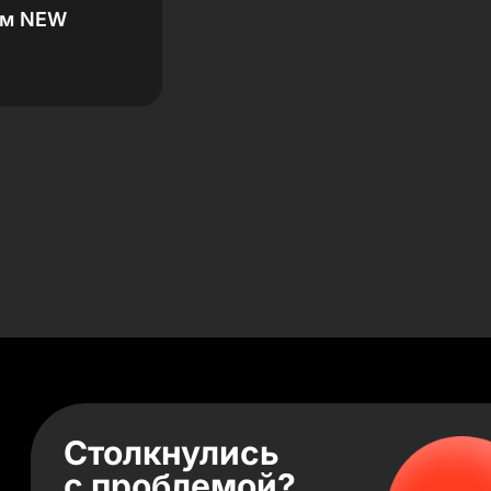
ем NEW
Столкнулись
с проблемой?