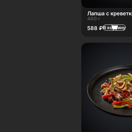
Лапша с кревет
400 г
В корзину
588
₽