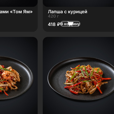
ками «Том Ям»
Лапша с курицей
420 г
В корзину
418
₽