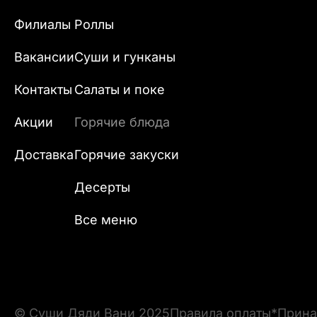
Филиалы
Роллы
Вакансии
Суши и гунканы
Контакты
Салаты и поке
Акции
Горячие блюда
Доставка
Горячие закуски
Десерты
Все меню
© Суши Дяди Вани 2025
Правила оплаты
*Прина