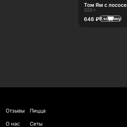
Том Ям с лосос
320 г
В корзину
648
₽
Отзывы
Пицца
О нас
Сеты