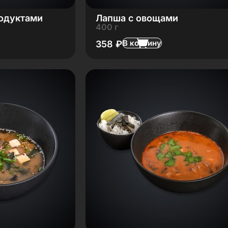
одуктами
Лапша с овощами
400 г
В корзину
358
₽