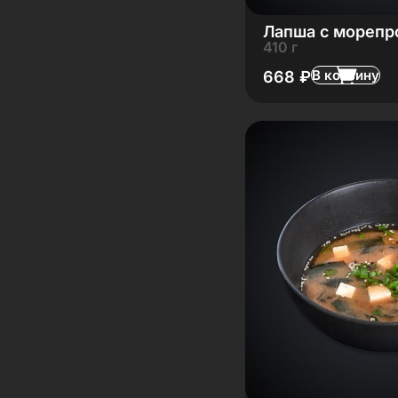
Лапша с морепр
410 г
В корзину
668
₽