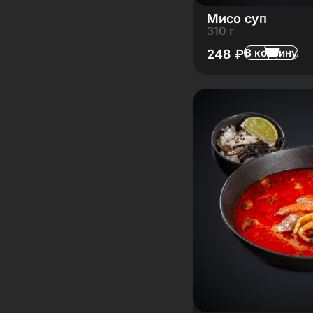
Мисо суп
310 г
В корзину
248
₽