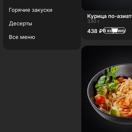
Горячие закуски
Курица по-азиат
330 г
Десерты
В корзину
438
₽
Все меню