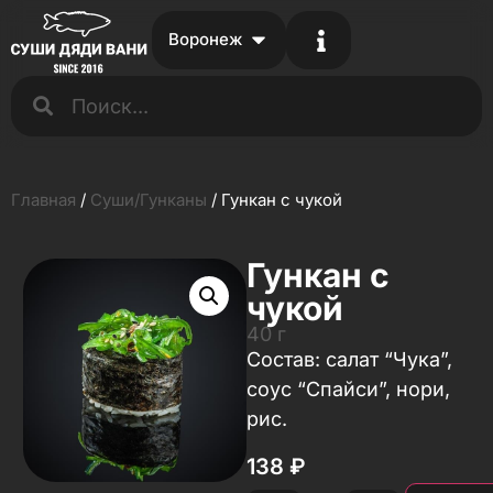
Воронеж
Главная
/
Суши/Гунканы
/ Гункан с чукой
Гункан с
чукой
40 г
Состав: салат “Чука”,
соус “Спайси”, нори,
рис.
138
₽