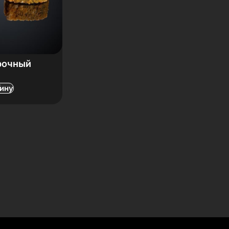
рочный
зину