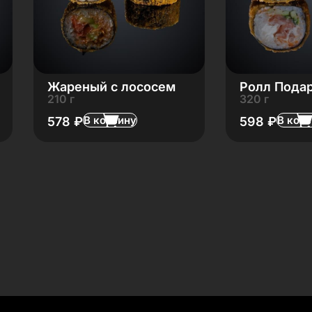
Жареный с лососем
Ролл Пода
210 г
320 г
В корзину
В кор
578
₽
598
₽