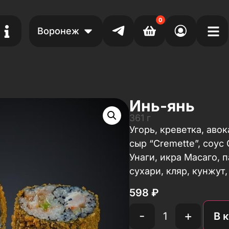
0
Воронеж
Инь-янь
361 г
Угорь, креветка, авок
сыр “Cremette”, соус
Унаги, икра Масаго,
сухари, кляр, кунжут,
598
₽
-
+
В 