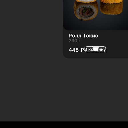
Ролл Токио
230 г
В корзину
448
₽