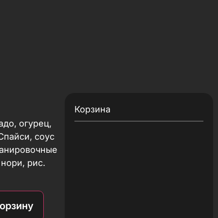
Корзина
адо, огурец,
 Спайси, соус
 панировочные
 нори, рис.
корзину