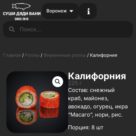
Воронеж
Главная
/
Роллы
/
Фирменные роллы
/ Калифорния
Калифорния
225 г
Состав: снежный
краб, майонез,
авокадо, огурец, икра
“Масаго”, нори, рис.
Порция: 8 шт