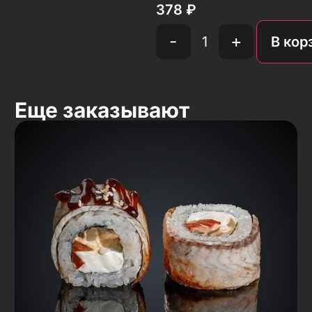
378
₽
-
+
В кор
Еще заказывают